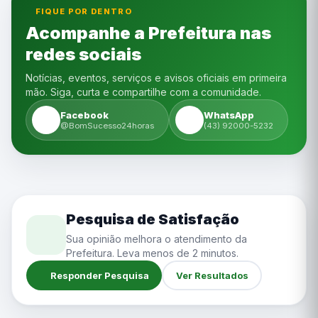
FIQUE POR DENTRO
Acompanhe a Prefeitura nas
redes sociais
Notícias, eventos, serviços e avisos oficiais em primeira
mão. Siga, curta e compartilhe com a comunidade.
Facebook
WhatsApp
@BomSucesso24horas
(43) 92000-5232
Pesquisa de Satisfação
Sua opinião melhora o atendimento da
Prefeitura. Leva menos de 2 minutos.
Responder Pesquisa
Ver Resultados